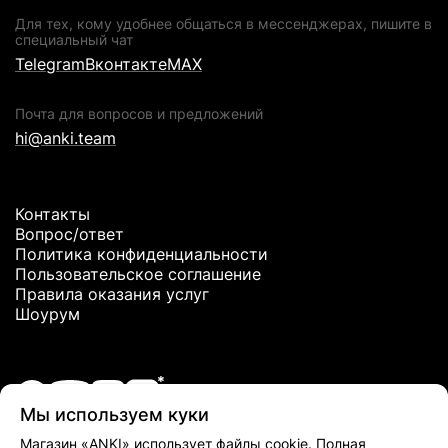
Для тех, кому удобнее общаться в мессенджерах, пишите в
специальный чат
Telegram
Вконтакте
MAX
Почта для вопросов и предложений
hi@anki.team
Контакты
Вопрос/ответ
Политика конфиденциальности
Пользовательское соглашение
Правила оказания услуг
Шоурум
Мы используем куки
*Meta Platforms Inc. признана экстремистской организацией и
Магазин «ANKI» использует файлы cookie. Полная