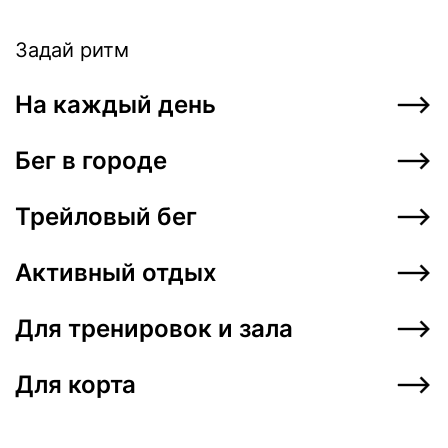
Новый цвет ANKI Army
Item
2
Trainer
Задай ритм
of
10
На релизе 50 пар. Успевай!
На каждый день
Бег в городе
Трейловый бег
Активный отдых
Для тренировок и зала
Для корта