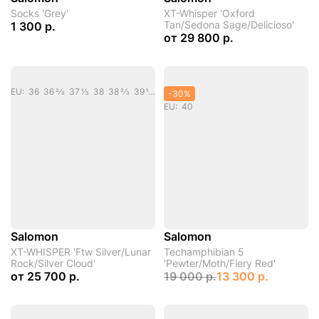
Socks 'Grey'
XT-Whisper 'Oxford
Tan/Sedona Sage/Delicioso'
1 300 р.
от
29 800 р.
EU: 36 36 2/3 37 1/3 38 38 2/3 39 1/3 40 40 2/3 41 1/3 42 42 2/3 43 1/3 44 44 2/3 45 1/3 47 1/3
-30%
EU: 40
Salomon
Salomon
XT-WHISPER 'Ftw Silver/Lunar
Techamphibian 5
Rock/Silver Cloud'
'Pewter/Moth/Fiery Red'
от
25 700 р.
19 000 р.
13 300 р.