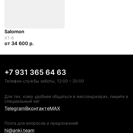
Salomon
XT-6
от
34 600 р.
+7 931 365 64 63
Телефон службы заботы, 12:00 – 20:00
Для тех, кому удобнее общаться в мессенджерах, пишите в
специальный чат
Telegram
Вконтакте
MAX
Почта для вопросов и предложений
hi@anki.team