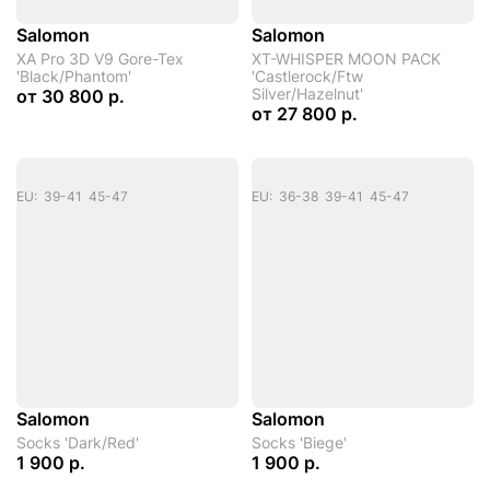
Salomon
Salomon
XA Pro 3D V9 Gore-Tex
XT-WHISPER MOON PACK
'Black/Phantom'
'Castlerock/Ftw
Silver/Hazelnut'
от
30 800 р.
от
27 800 р.
EU: 39-41 45-47
EU: 36-38 39-41 45-47
Salomon
Salomon
Socks 'Dark/Red'
Socks 'Biege'
1 900 р.
1 900 р.