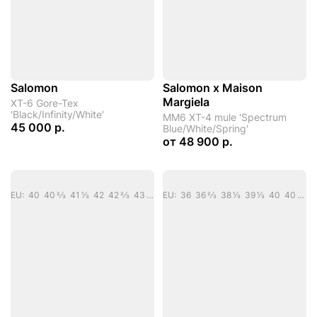
Salomon
Salomon x Maison
Margiela
XT-6 Gore-Tex
'Black/Infinity/White'
MM6 XT-4 mule 'Spectrum
45 000 р.
Blue/White/Spring'
от
48 900 р.
EU: 40 40 2/3 41 1/3 42 42 2/3 43 1/3 44 44 2/3 45 1/3 46 46 2/3
EU: 36 36 2/3 38 1/3 39 1/3 40 40 2/3 41 1/3 42 43 1/3 44 44 2/3 45 1/3