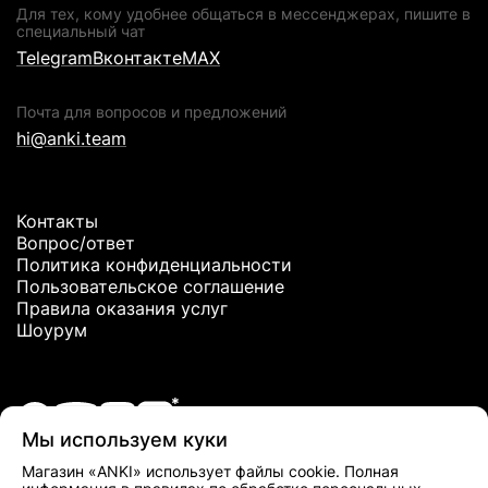
Для тех, кому удобнее общаться в мессенджерах, пишите в
специальный чат
Telegram
Вконтакте
MAX
Почта для вопросов и предложений
hi@anki.team
Контакты
Вопрос/ответ
Политика конфиденциальности
Пользовательское соглашение
Правила оказания услуг
Шоурум
Мы используем куки
*Meta Platforms Inc. признана экстремистской организацией и
Магазин «ANKI» использует файлы cookie. Полная
запрещена в РФ