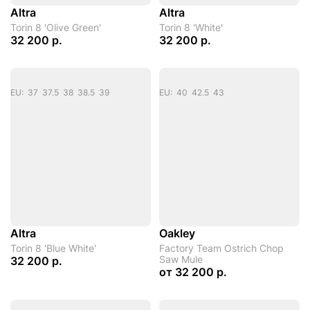
Altra
Altra
Torin 8 'Olive Green'
Torin 8 'White'
32 200 р.
32 200 р.
EU: 37 37.5 38 38.5 39
EU: 40 42.5 43
Altra
Oakley
Torin 8 'Blue White'
Factory Team Ostrich Chop
Saw Mule
32 200 р.
от
32 200 р.