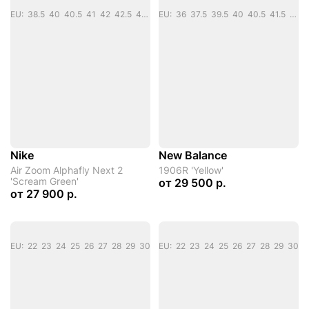
EU: 38.5 40 40.5 41 42 42.5 43 44 44.5 45 45.5 46 48.5
EU: 36 37.5 39.5 40 40.5 41.5 42 42.5 43 44 44.5 45 46.5
Nike
New Balance
Air Zoom Alphafly Next 2
1906R 'Yellow'
'Scream Green'
от
29 500 р.
от
27 900 р.
EU: 22 23 24 25 26 27 28 29 30
EU: 22 23 24 25 26 27 28 29 30