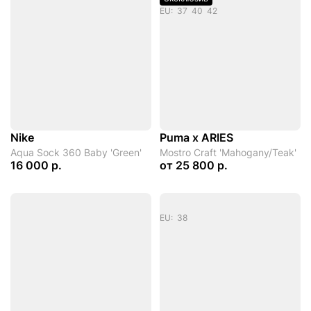
EU: 37 40 42
Nike
Puma x ARIES
Aqua Sock 360 Baby 'Green'
Mostro Craft 'Mahogany/Teak'
16 000 р.
от
25 800 р.
EU: 38