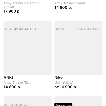
Army Trainer × Catch 22
Army Trainer 'Green'
'Brown'
14 800 р.
17 900 р.
EU: 41 42 43 44 45 46
EU: 35.5 36 36.5 37.5 38 38.5 39 40 40.5 41 42 42.5 43
ANKI
Nike
Army Trainer 'Blue'
'Soft Yellow'
14 800 р.
от
16 900 р.
EU: 24 25 26 27
Эксклюзив