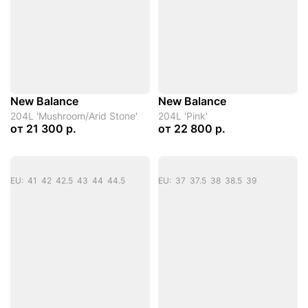
New Balance
New Balance
204L 'Mushroom/Arid Stone'
204L 'Pink'
от
21 300 р.
от
22 800 р.
EU: 41 42 42.5 43 44 44.5
EU: 37 37.5 38 38.5 39