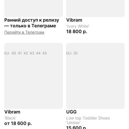
Ранний доступ к релизу
Vibram
— только в Телеграме
'Ivory White'
18 800 р.
Перейти в Телеграм
EU: 40 41 42 43 44 45
EU: 20
Vibram
UGG
'Black'
Low top Toddler Shoes
'Umber'
от
18 600 р.
15 600 р.