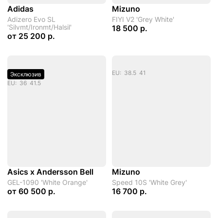
Adidas
Mizuno
Adizero Evo SL
FIYI V2 'Grey White'
'Silvmt/Ironmt/Halsil'
18 500 р.
от
25 200 р.
EU: 38.5 41
Эксклюзив
EU: 36 41.5
Asics x Andersson Bell
Mizuno
GEL-1090 'White Orange'
Speed 10S 'White Grey'
от
60 500 р.
16 700 р.