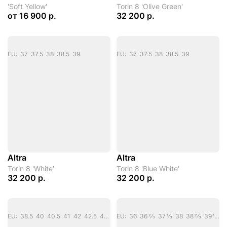
'Soft Yellow'
Torin 8 'Olive Green'
от
16 900 р.
32 200 р.
EU: 37 37.5 38 38.5 39
EU: 37 37.5 38 38.5 39
Altra
Altra
Torin 8 'White'
Torin 8 'Blue White'
32 200 р.
32 200 р.
EU: 38.5 40 40.5 41 42 42.5 43 44 44.5 45 45.5 46 48.5
EU: 36 36 2/3 37 1/3 38 38 2/3 39 1/3 40 40 2/3 41 1/3 42 42 2/3 43 1/3 44 44 2/3 45 1/3