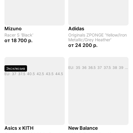
Mizuno
Adidas
Racer S 'Black'
Originals ZPONGE 'Yellow/Iron
Metallic/Grey Heather'
от
18 700 р.
от
24 200 р.
EU: 35 36 36.5 37 37.5 38 39 40
Эксклюзив
EU: 37 37.5 40.5 42.5 43.5 44.5
Asics x KITH
New Balance