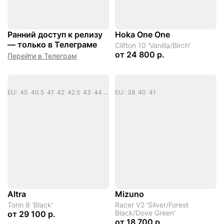
Ранний доступ к релизу
Hoka One One
— только в Телеграме
Clifton 10 'Vanilla/Birch'
от
24 800 р.
Перейти в Телеграм
EU: 40 40.5 41 42 42.5 43 44 44.5 45 46
EU: 38 40 41
Altra
Mizuno
Torin 8 'Black'
Racer V2 'Silver/Forest
Black/Dove Green'
от
29 100 р.
от
18 700 р.