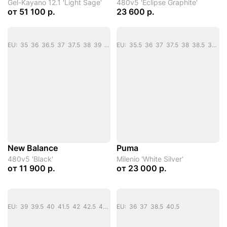
Gel-Kayano 12.1 'Light Sage'
480v5 'Eclipse Graphite'
от
51 100 р.
23 600 р.
EU: 35 36 36.5 37 37.5 38 39 40
EU: 35.5 36 37 37.5 38 38.5 39 40 40.5 41 42 42.5 43 44 44.5 45
New Balance
Puma
480v5 'Black'
Milenio 'White Silver'
от
11 900 р.
от
23 000 р.
EU: 39 39.5 40 41.5 42 42.5 43.5 44 44.5 45 46 46.5 47
EU: 36 37 38.5 40.5