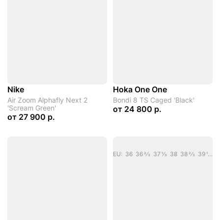
Nike
Hoka One One
Air Zoom Alphafly Next 2
Bondi 8 TS Caged 'Black'
'Scream Green'
от
24 800 р.
от
27 900 р.
EU: 36 36 2/3 37 1/3 38 38 2/3 39 1/3 40