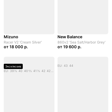
Mizuno
New Balance
Racer V2 'Cream Silver'
860v2 'Sea Salt/Harbor Grey'
от
18 000 р.
от
19 600 р.
EU: 43 44
Эксклюзив
EU: 39 1/3 40 40 2/3 41 1/3 42 42 2/3 43 1/3 44 44 2/3 45 1/3 46 46 2/3 47 1/3