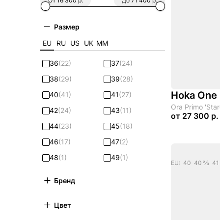
От 16 300 р.
До 71 400 р.
Размер
EU
RU
US
UK
ММ
36
(22)
37
(24)
38
(29)
39
(28)
Hoka One
40
(41)
41
(27)
Ora Primo 'Star
42
(24)
43
(11)
от
27 300 р.
44
(23)
45
(18)
46
(17)
47
(2)
48
(1)
49
(1)
Бренд
Цвет