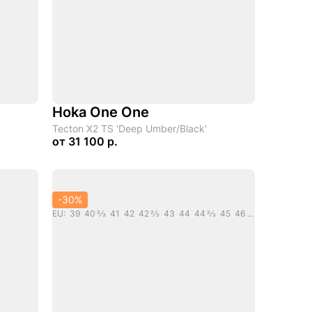
Hoka One One
Tecton X2 TS 'Deep Umber/Black'
от
31 100 р.
-30%
EU: 39 40 2/3 41 42 42 2/3 43 44 44 2/3 45 46 46 2/3