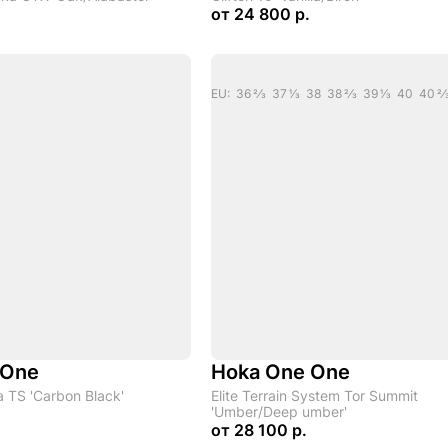
от
24 800 р.
 One
Hoka One One
 TS 'Carbon Black'
Elite Terrain System Tor Summit
'Umber/Deep umber'
от
28 100 р.