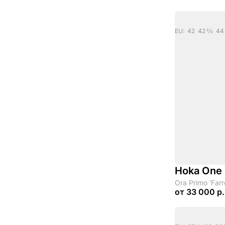
EU: 42 42 2/3 44
Hoka One
Ora Primo 'Farr
от
33 000 р.