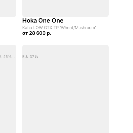
Hoka One One
Kaha LOW GTX TP 'Wheat/Mushroom'
от
28 600 р.
EU: 38 2/3 40 40 2/3 41 1/3 42 2/3 44 44 2/3 45 1/3 46 2/3
EU: 37 1/3