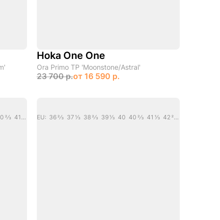
Hoka One One
m'
Ora Primo TP 'Moonstone/Astral'
23 700 р.
от
16 590 р.
EU: 36 36 2/3 37 1/3 38 38 2/3 39 1/3 40 40 2/3 41 1/3 42 42 2/3 43 1/3 44 44 2/3 45 1/3
EU: 36 2/3 37 1/3 38 2/3 39 1/3 40 40 2/3 41 1/3 42 2/3 43 1/3 45 1/3 46 2/3 48