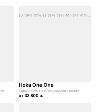
EU: 36 2/3 37 1/3 38 38 2/3 39 1/3 40 40 2/3 41 1/3 42
Hoka One One
ris'
Kaha 3 Low GTX 'Vanilla/Mint Fluorite'
от
33 800 р.