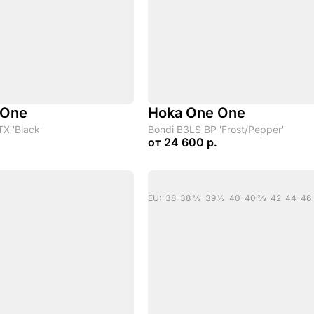
 One
Hoka One One
X 'Black'
Bondi B3LS BP 'Frost/Pepper'
от
24 600 р.
EU: 38 38 2/3 39 1/3 40 40 2/3 42 44 46