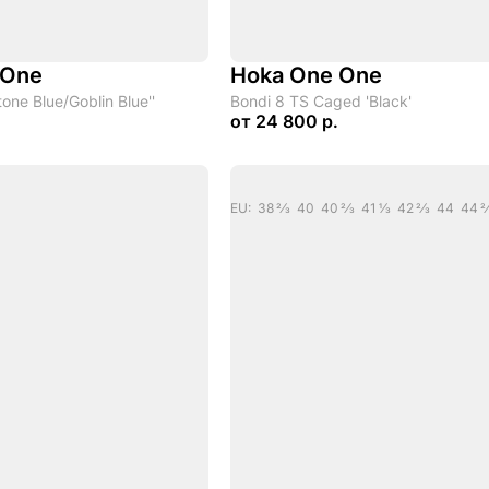
 One
Hoka One One
one Blue/Goblin Blue''
Bondi 8 TS Caged 'Black'
от
24 800 р.