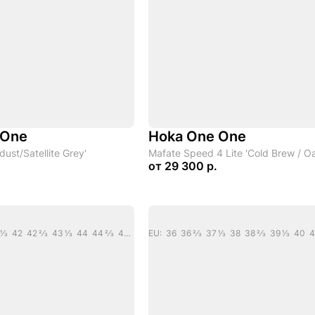
 One
Hoka One One
dust/Satellite Grey'
Mafate Speed 4 Lite 'Cold Brew / Oa
от
29 300 р.
EU: 40 40 2/3 41 1/3 42 42 2/3 43 1/3 44 44 2/3 45 1/3 46 46 2/3 47 1/3