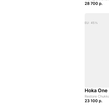
28 700 р.
EU: 45 1/3
Hoka One
Restore Chukka
23 100 р.