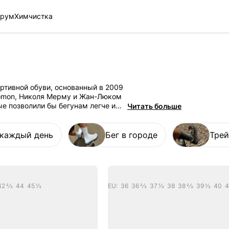
рум
Химчистка
ртивной обуви, основанный в 2009
omon, Николя Мерму и Жан-Люком
е позволили бы бегунам легче и
Читать больше
ах, что привело к революционному
они изменили представление о
оевав сердца бегунов по всему
 каждый день
Бег в городе
Трей
пертрофированной амортизации —
печивает беспрецедентное
 Эти кроссовки стали символом
ам дольше сохранять свежесть и
42 2/3 44 45 1/3