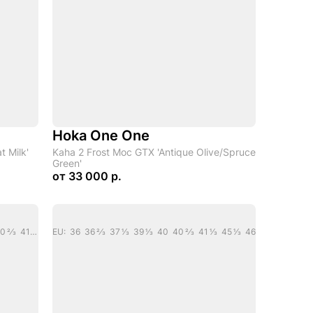
Hoka One One
t Milk'
Kaha 2 Frost Moc GTX 'Antique Olive/Spruce
Green'
от
33 000 р.
EU: 36 36 2/3 37 1/3 38 38 2/3 39 1/3 40 40 2/3 41 1/3 42 42 2/3 44 44 2/3 47 1/3 49 1/3
EU: 36 36 2/3 37 1/3 39 1/3 40 40 2/3 41 1/3 45 1/3 46