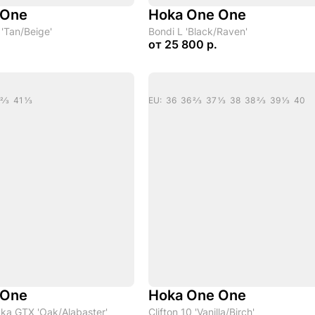
 One
Hoka One One
 'Tan/Beige'
Bondi L 'Black/Raven'
от
25 800 р.
/3 41 1/3
EU: 36 36 2/3 37 1/3 38 38 2/3 39 1/3 40
 One
Hoka One One
ka GTX 'Oak/Alabaster'
Clifton 10 'Vanilla/Birch'