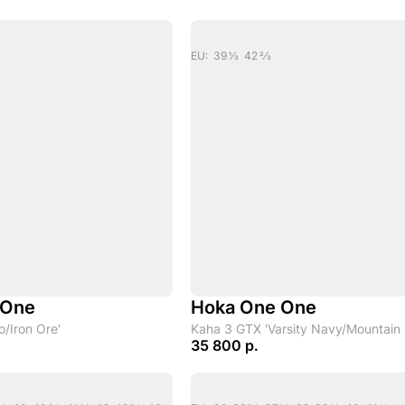
EU: 39 1/3 42 2/3
 One
Hoka One One
o/Iron Ore'
Kaha 3 GTX 'Varsity Navy/Mountain I
35 800 р.