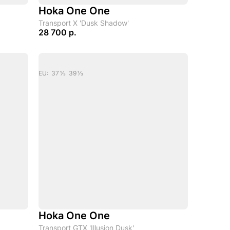
Hoka One One
Transport X 'Dusk Shadow'
28 700 р.
EU: 37 1/3 39 1/3
Hoka One One
Transport GTX 'Illusion Dusk'