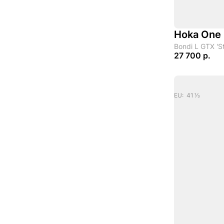
Hoka One
Bondi L GTX 'St
27 700 р.
EU: 41 1/3