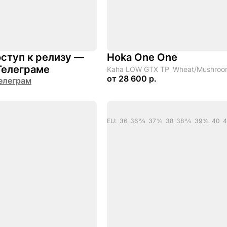
ступ к релизу —
Hoka One One
Телеграме
Kaha LOW GTX TP 'Wheat/Mushroo
от
28 600 р.
елеграм