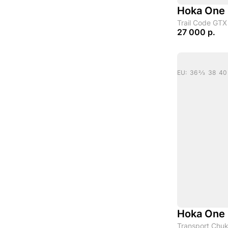
Hoka One
Trail Code GTX
27 000 р.
EU: 36 2/3 38 40 2
Hoka One
Transport Chuk