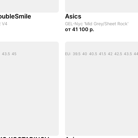
roubleSmile
Asics
R V4
GEL-Nyc 'Mid Grey/Sheet Rock'
от
41 100 р.
5 43.5 45