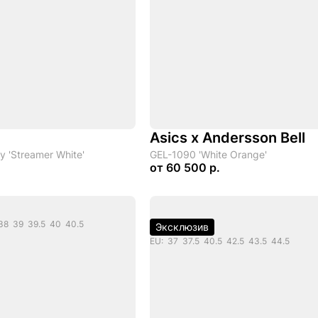
Asics x Andersson Bell
y 'Streamer White'
GEL-1090 'White Orange'
от
60 500 р.
38 39 39.5 40 40.5
Эксклюзив
EU: 37 37.5 40.5 42.5 43.5 44.5