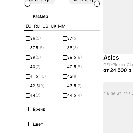
От 18 500 р.
До 72 900 р.
Размер
EU
RU
US
UK
ММ
36
(5)
37
(5)
37.5
(6)
38
(3)
Asics
39
(5)
39.5
(8)
GEL-Pickax Cla
40
(7)
40.5
(8)
от
24 500 р.
41.5
(10)
42
(8)
42.5
(9)
43.5
(7)
EU: 36 37 37.5 
44
(7)
44.5
(4)
45
(6)
46
(2)
Бренд
46.5
(3)
47
(2)
Цвет