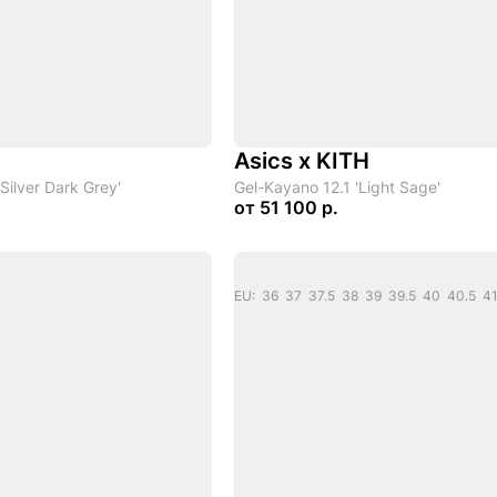
Asics x KITH
Silver Dark Grey'
Gel-Kayano 12.1 'Light Sage'
от
51 100 р.