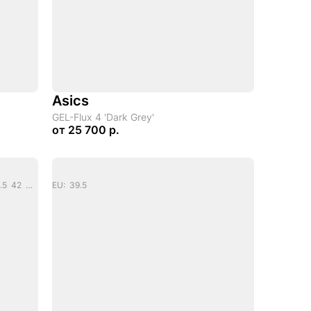
Asics
GEL-Flux 4 'Dark Grey'
от
25 700 р.
EU: 36 37 37.5 38 39 39.5 40 40.5 41.5 42 42.5 43.5 44 45
EU: 39.5