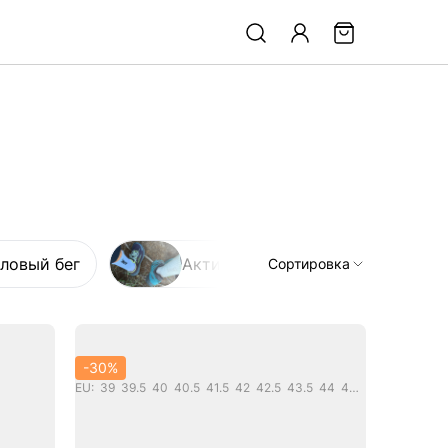
ловый бег
Активный отдых
Для
Сортировка
По умолчанию
Сначала новые
-30%
EU: 39 39.5 40 40.5 41.5 42 42.5 43.5 44 44.5 45 46 46.5 47
По возрастанию цены
По убыванию цены