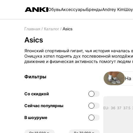
Обувь
Аксессуары
Бренды
Andrey Kim
Шоу
Asics
Главная
Каталог
Asics
Японский спортивный гигант, чья история началась 
Оницука хотел поднять дух послевоенной молодёжи 
движение и физическая активность помогут людям п
создавать спортивную обувь в своей гостиной в Ко
Onitsuka Tiger, и только позже, в 1977 году, он был
Фильтры
латинского выражения "Anima Sana In Corpore Sano",
На
здоровый дух». Asics стал легендой благодаря нау
Они первыми создали собственные исследовательс
биомеханики. Это привело к разработке культовой 
Со скидкой
изменившей беговые кроссовки, предложив беспрец
фокусируется на функциональности и производител
Сейчас популярны
достигать новых высот.
В шоуруме