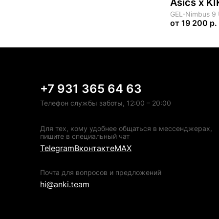
Asics x 
GEL-Nimbus 9
от
19 200 р.
+7 931 365 64 63
Телефон службы заботы, 12:00 – 20:00
Для тех, кому удобнее общаться в мессенджерах,
пишите в специальный чат
Telegram
Вконтакте
MAX
Почта для вопросов и предложений
hi@anki.team