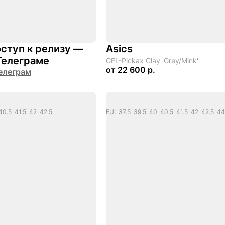
ступ к релизу —
Asics
Телеграме
GEL-Pickax Clay 'Grey/Mink'
от
22 600 р.
елеграм
40.5 41.5 42 42.5
EU: 37.5 39.5 40 40.5 41.5 42 42.5 4