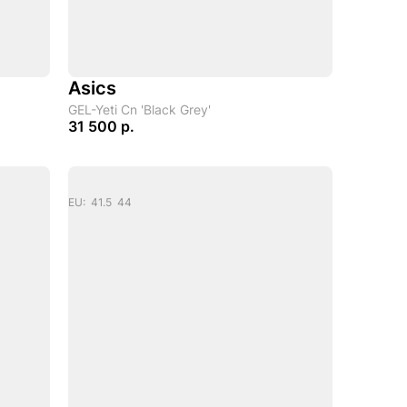
Asics
GEL-Yeti Cn 'Black Grey'
31 500 р.
4
EU: 41.5 44