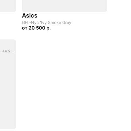
Asics
GEL-Nyc 'Ivy Smoke Grey'
от
20 500 р.
EU: 39.5 40 40.5 41.5 42 42.5 43.5 44 44.5 45 46.5