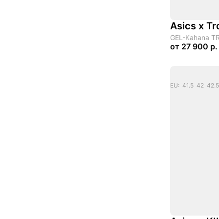
Asics x T
GEL-Kahana T
от
27 900 р.
EU: 41.5 42 42.