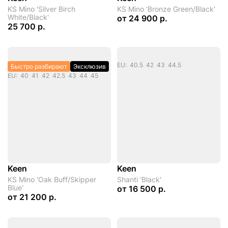
KS Mino 'Silver Birch
KS Mino 'Bronze Green/Black'
White/Black'
от
24 900 р.
25 700 р.
EU: 40.5 42 43 44.5
Быстро разбирают
Эксклюзив
EU: 40 41 42 42.5 43 44 45
Keen
Keen
KS Mino 'Oak Buff/Skipper
Shanti 'Black'
Blue'
от
16 500 р.
от
21 200 р.