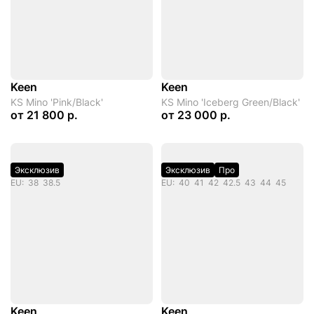
активной повседневной жизни.
Keen
Keen
KS Mino 'Pink/Black'
KS Mino 'Iceberg Green/Black'
от
21 800 р.
от
23 000 р.
Эксклюзив
Эксклюзив
Про
EU: 38 38.5
EU: 40 41 42 42.5 43 44 45
Keen
Keen