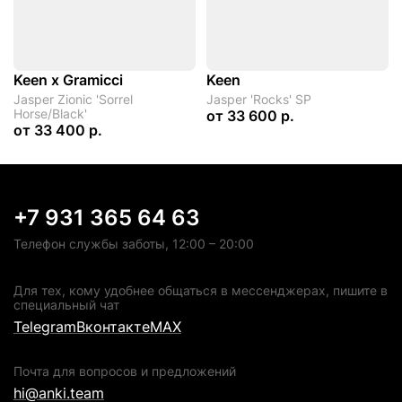
Keen x Gramicci
Keen
Jasper Zionic 'Sorrel
Jasper 'Rocks' SP
Horse/Black'
от
33 600 р.
от
33 400 р.
+7 931 365 64 63
Телефон службы заботы, 12:00 – 20:00
Для тех, кому удобнее общаться в мессенджерах, пишите в
специальный чат
Telegram
Вконтакте
MAX
Почта для вопросов и предложений
hi@anki.team