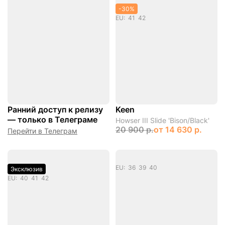
-30%
EU: 41 42
Ранний доступ к релизу
Keen
— только в Телеграме
Howser III Slide 'Bison/Black'
20 900 р.
от
14 630 р.
Перейти в Телеграм
EU: 36 39 40
Эксклюзив
EU: 40 41 42