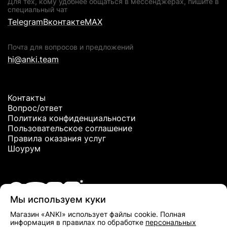
Для тех, кому удобнее общаться в мессенджерах, пишите в
специальный чат
Telegram
Вконтакте
MAX
Почта для вопросов и предложений
hi@anki.team
Контакты
Вопрос/ответ
Политика конфиденциальности
Пользовательское соглашение
Правила оказания услуг
Шоурум
Мы используем куки
*Meta Platforms Inc. признана экстремистской организацией и
Магазин «ANKI» использует файлы cookie. Полная
запрещена в РФ
информация в правилах по обработке
персональных