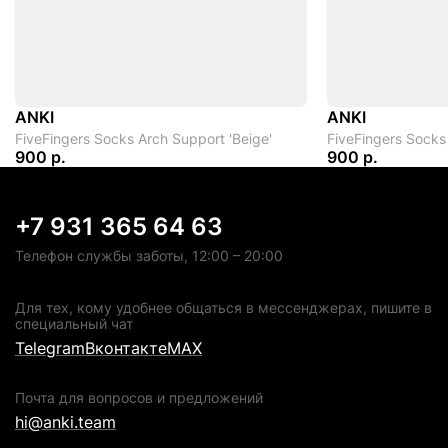
ANKI
ANKI
FiveFingers Socks Arch Support 'Beige'
FiveFingers Socks 
900 р.
900 р.
+7 931 365 64 63
Телефон службы заботы, 12:00 – 20:00
Для тех, кому удобнее общаться в мессенджерах, пишите в
специальный чат
Telegram
Вконтакте
MAX
Почта для вопросов и предложений
hi@anki.team