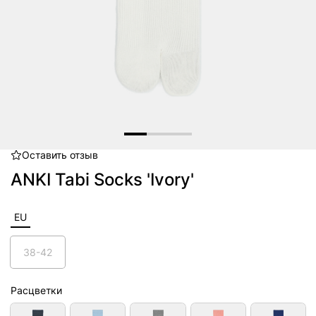
Оставить
отзыв
Item
1
ANKI Tabi Socks 'Ivory'
of
3
EU
38-42
Расцветки