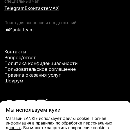
специальный чат
Telegram
Вконтакте
MAX
Почта для вопросов и предложений
hi@anki.team
Контакты
Вопрос/ответ
Политика конфиденциальности
Пользовательское соглашение
Правила оказания услуг
Шоурум
Мы используем куки
*Meta Platforms Inc. признана экстремистской организацией и
Магазин «ANKI» использует файлы cookie. Полная
запрещена в РФ
информация в правилах по обработке
персональных
данных
. Вы можете запретить сохранение cookie в