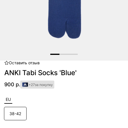
Оставить
отзыв
Item
1
ANKI Tabi Socks 'Blue'
of
3
900 р.
+27
за покупку
EU
38-42