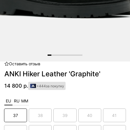
Оставить
отзыв
Item
1
ANKI Hiker Leather 'Graphite'
of
9
14 800 р.
+444
за покупку
EU
RU
MM
37
38
39
40
41