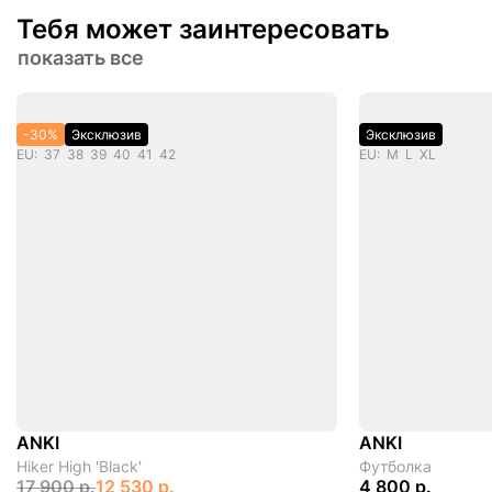
Тебя может заинтересовать
показать все
-30%
Эксклюзив
Эксклюзив
EU: 37 38 39 40 41 42
EU: M L XL
ANKI
ANKI
Hiker High 'Black'
Футболка
17 900 р.
12 530 р.
4 800 р.