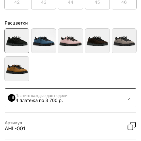
42
43
44
45
46
Расцветки
Платите каждые две недели
4 платежа по 3 700 р.
Артикул
AHL-001