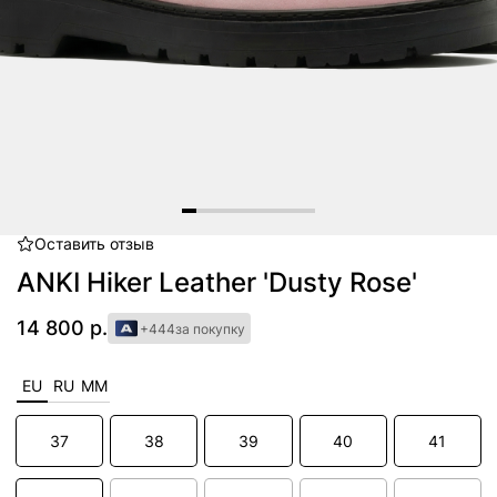
Оставить
отзыв
Item
1
ANKI Hiker Leather 'Dusty Rose'
of
9
14 800 р.
+444
за покупку
EU
RU
MM
37
38
39
40
41