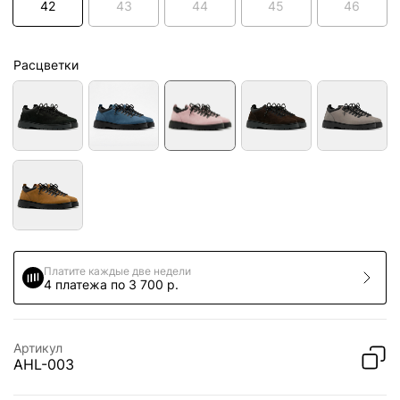
42
43
44
45
46
Расцветки
Платите каждые две недели
4 платежа по 3 700 р.
Артикул
AHL-003