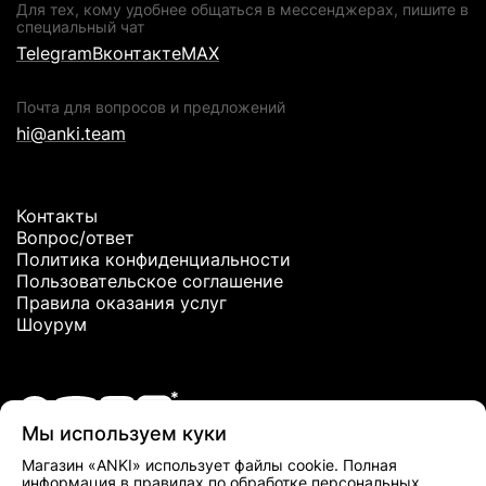
Для тех, кому удобнее общаться в мессенджерах, пишите в
специальный чат
Telegram
Вконтакте
MAX
Почта для вопросов и предложений
hi@anki.team
Контакты
Вопрос/ответ
Политика конфиденциальности
Пользовательское соглашение
Правила оказания услуг
Шоурум
Мы используем куки
*Meta Platforms Inc. признана экстремистской организацией и
Магазин «ANKI» использует файлы cookie. Полная
запрещена в РФ
информация в правилах по обработке
персональных