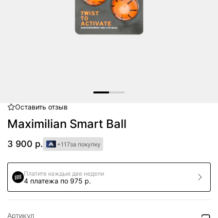
Оставить
отзыв
Item
1
Maximilian Smart Ball
of
2
3 900 р.
+117
за покупку
Платите каждые две недели
4 платежа по 975 р.
Артикул