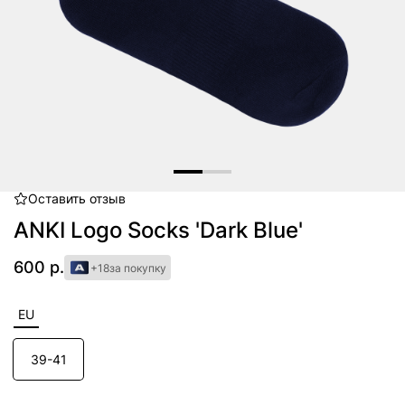
Оставить
отзыв
Item
1
ANKI Logo Socks 'Dark Blue'
of
2
600 р.
+18
за покупку
EU
39-41