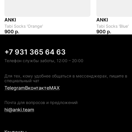
ANKI
ANKI
Tabi Socks 'Orange'
Tabi Socks 'Blue'
900 р.
900 р.
+7 931 365 64 63
Телефон службы заботы, 12:00 – 20:00
Для тех, кому удобнее общаться в мессенджерах, пишите в
специальный чат
Telegram
Вконтакте
MAX
Почта для вопросов и предложений
hi@anki.team
Контакты