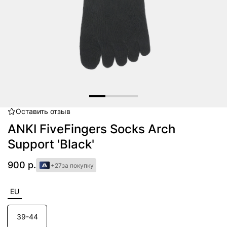
Оставить
отзыв
Item
1
ANKI FiveFingers Socks Arch
of
Support 'Black'
3
900 р.
+27
за покупку
EU
39-44