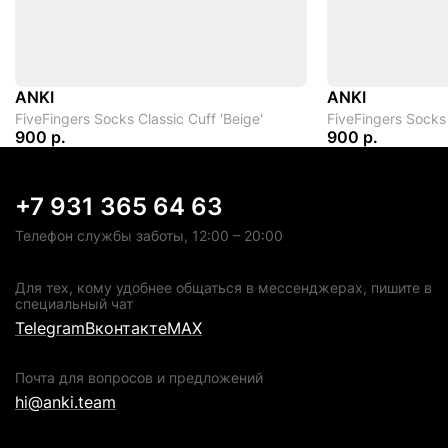
ANKI
ANKI
FiveFingers Socks Classic Cuff 'Beige'
FiveFingers Socks 
900 р.
900 р.
+7 931 365 64 63
Телефон службы заботы, 12:00 – 20:00
Для тех, кому удобнее общаться в мессенджерах, пишите в
специальный чат
Telegram
Вконтакте
MAX
Почта для вопросов и предложений
hi@anki.team