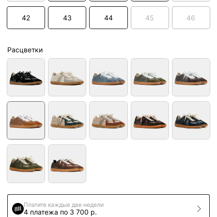
42
43
44
45
46
Расцветки
Платите каждые две недели
4 платежа по 3 700 р.