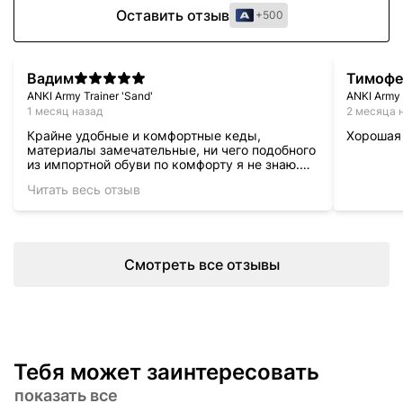
Оставить отзыв
+500
Вадим
Тимофе
ANKI Army Trainer 'Sand'
ANKI Army 
1 месяц назад
2 месяца 
Крайне удобные и комфортные кеды,
Хорошая
материалы замечательные, ни чего подобного
из импортной обуви по комфорту я не знаю.
Даже по тактильным ощущениям это
Читать весь отзыв
премиум, который будет радовать и помогать
каждый день.
Смотреть все отзывы
Тебя может заинтересовать
показать все