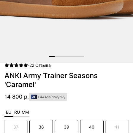
22
Отзыва
Item
1
ANKI Army Trainer Seasons
of
'Caramel'
6
14 800 р.
+444
за покупку
EU
RU
MM
37
38
39
40
41