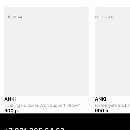
EU: 39-44
EU: 39-44
ANKI
ANKI
FiveFingers Socks Arch Support 'Brown'
FiveFingers Socks 
900 р.
900 р.