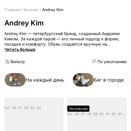
Andrey Kim
Главная
Каталог
Andrey Kim
Andrey Kim — петербургский бренд, созданный Андреем
Кимом. За каждой парой — его личный подход к форме,
посадке и комфорту. Обувь создаётся вручную на
собственном производстве: форма, лекала, посадка,
Читать больше
материалы — все разрабатывается внутри команды и
проходит через личный контроль основателя. Философия
Фильтр
По умолчанию
бренда — честный, выверенный минимализм. Пары
создаются вне трендов и сезонов, малыми тиражами.
Бренд следует принципу: мы делаем только то, что сами
На каждый день
Бег в городе
будем носить — удобную, продуманную и эстетичную
обувь на каждый день.
EU: 36 37 38 40 42
Эксклюзив
EU: 36 37 38 39 40 41 42 43 44 45 46 47 48